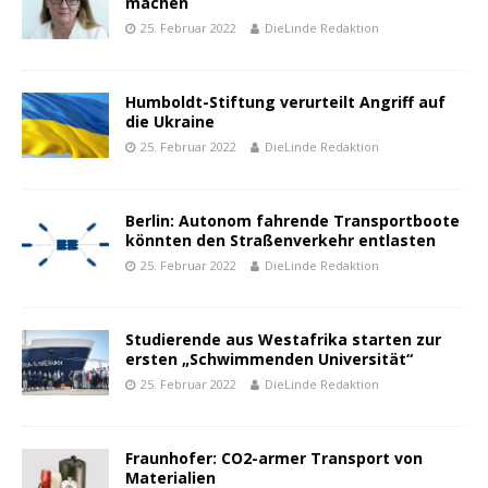
machen
25. Februar 2022
DieLinde Redaktion
Humboldt-Stiftung verurteilt Angriff auf
die Ukraine
25. Februar 2022
DieLinde Redaktion
Berlin: Autonom fahrende Transportboote
könnten den Straßenverkehr entlasten
25. Februar 2022
DieLinde Redaktion
Studierende aus Westafrika starten zur
ersten „Schwimmenden Universität“
25. Februar 2022
DieLinde Redaktion
Fraunhofer: CO2-armer Transport von
Materialien