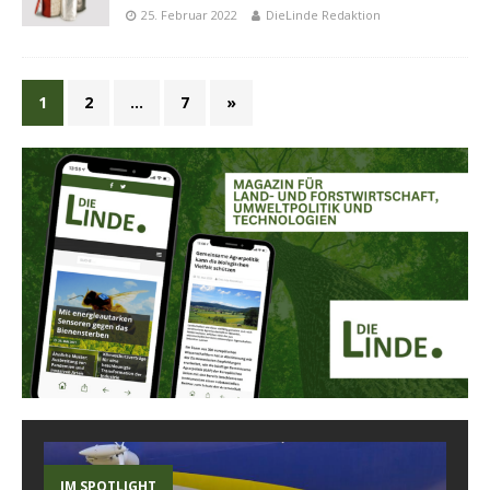
25. Februar 2022
DieLinde Redaktion
1
2
…
7
»
IM SPOTLIGHT