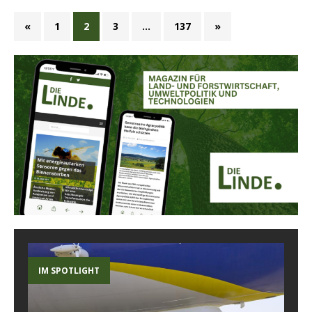
«
1
2
3
…
137
»
IM SPOTLIGHT