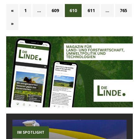
«
1
…
609
610
611
…
765
»
IM SPOTLIGHT