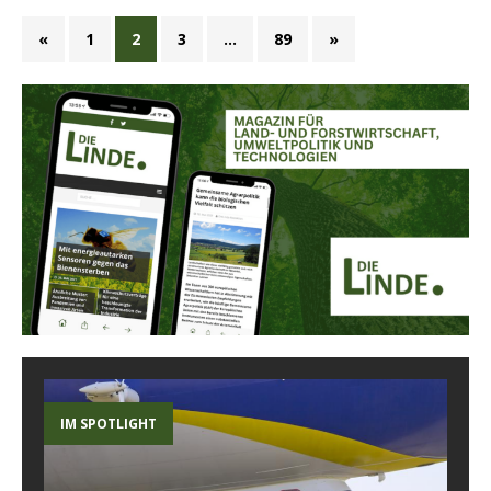
«
1
2
3
…
89
»
IM SPOTLIGHT