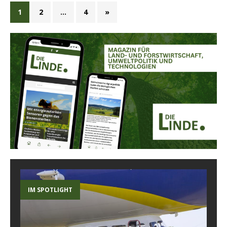
1
2
…
4
»
IM SPOTLIGHT