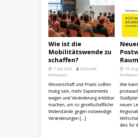
Wie ist die
Neuer
Mobilitätswende zu
Post
schaffen?
Raum
7. Juli 2023
DieLinde
19. Aug
Redaktion
Redaktio
Wissenschaft und Praxis sollten
Wie kann
mutig sein, mehr Experimente
postwach
wagen und Veränderung erlebbar
Stadtpla
machen, um so gesellschaftliche
neuen Lei
Widerstände gegen notwendige
Regional
Veränderungen
[…]
Wirtscha
dies für