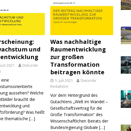
scheinung:
Was nachhaltige
wachstum und
Raumentwicklung
entwicklung
zur großen
Transformation
ust 2021
DieLinde
beitragen könnte
n
 eine
5. Juli 2021
DieLinde
stumsorientierte
Redaktion
nung aussehen? Welche
Vor dem Hintergrund des
tbilder braucht die
Gutachtens „Welt im Wandel –
entwicklung und
Gesellschaftsvertrag für die
ftsförderung? Was heißt
Große Transformation“ des
 die thematische
[…]
Wissenschaftlichen Beirats der
Bundesregierung Globale
[…]