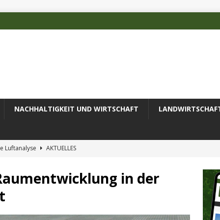
NACHHALTIGKEIT UND WIRTSCHAFT
LANDWIRTSCHAF
e Luftanalyse
AKTUELLES
ilienz wird zur wichtigsten Ingenieuraufgabe des 21. Jahrhunderts
Raumentwicklung in der
t
 des Deutschen Alpenvereins mit DBU-Förderung
AKTUELLES