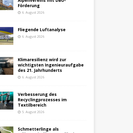
Alpenvereins mit DBU-
Förderung
6. August 2026
Fliegende Luftanalyse
6. August 2026
Klimaresilienz wird zur
wichtigsten Ingenieuraufgabe
des 21. Jahrhunderts
6. August 2026
Verbesserung des
Recyclingprozesses im
Textilbereich
5. August 2026
Schmetterlinge als