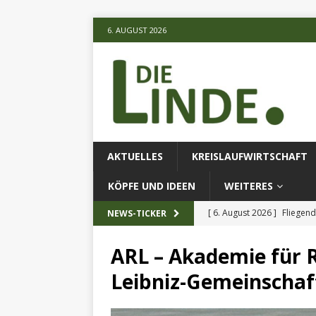
6. AUGUST 2026
AKTUELLES
KREISLAUFWIRTSCHAFT
KÖPFE UND IDEEN
WEITERES
[ 6. August 2026 ]
Fliegend
NEWS-TICKER
[ 6. August 2026 ]
Klimares
ARL – Akademie für 
AKTUELLES
Leibniz-Gemeinschaf
[ 6. August 2026 ]
Projekt