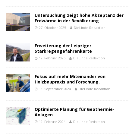
Untersuchung zeigt hohe Akzeptanz der
Erdwärme in der Bevölkerung
27. Oktober 2025
DieLinde Redaktion
Erweiterung der Leipziger
Starkregengefahrenkarte
12. Februar 2025
DieLinde Redaktion
Fokus auf mehr Miteinander von
Holzbaupraxis und Forschung.
13. September 2024
DieLinde Redaktion
Optimierte Planung für Geothermie-
Anlagen
19. Februar 2024
DieLinde Redaktion