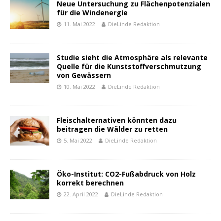
Neue Untersuchung zu Flächenpotenzialen
für die Windenergie
11. Mai 2022
DieLinde Redaktion
Studie sieht die Atmosphäre als relevante
Quelle für die Kunststoffverschmutzung
von Gewässern
10. Mai 2022
DieLinde Redaktion
Fleischalternativen könnten dazu
beitragen die Wälder zu retten
5. Mai 2022
DieLinde Redaktion
Öko-Institut: CO2-Fußabdruck von Holz
korrekt berechnen
22. April 2022
DieLinde Redaktion